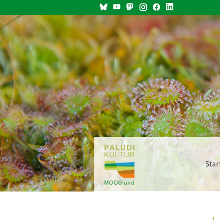
AP9 Biodiversität
AP10 Hydrologie
AP11 Nährstoffe
AP12 Ökonomie
AP13 Raum- & Agrarstruktur
Star