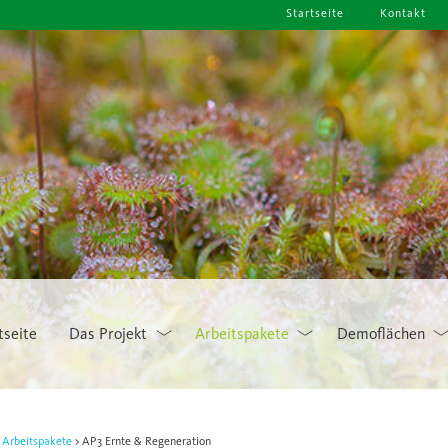
Startseite
Kontakt
tseite
Das Projekt
Arbeitspakete
Demoflächen
Arbeitspakete
AP3 Ernte & Regeneration