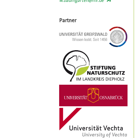
w.baumgarten@fnr.de
Partner